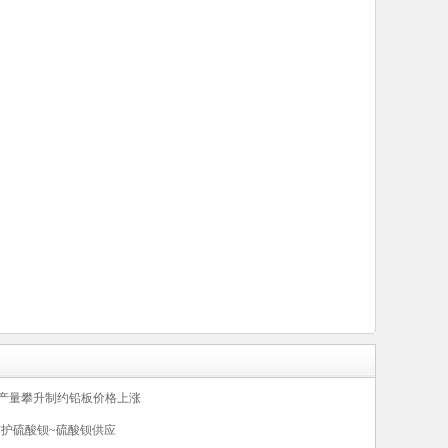
板产量攀升制约铅板价格上涨
防护硫酸钡~硫酸钡供应