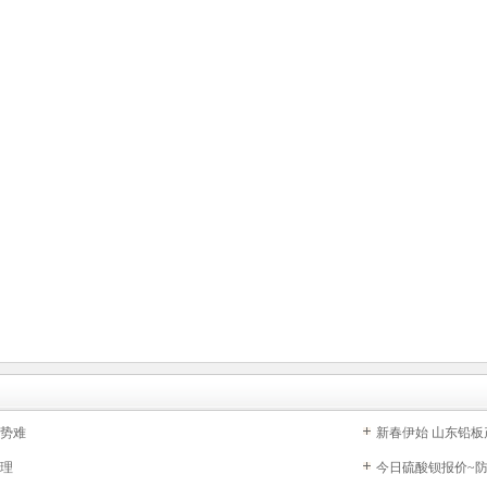
势难
新春伊始 山东铅
理
今日硫酸钡报价~