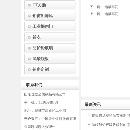
CT方舱
下一篇：
铅板车间
上一篇：
铅板车间
铅窗铅屏风
工业探伤门
铅衣
防护铅玻璃
硫酸钡板
铅房定制
联系我们
山东优益金属制品有限公司
手 机： 18365988788
最新资讯
地址：聊城市高新区工业园
铅板市场观望后市短期弱
开户银行：中国农业银行股份有限
防辐射铅板吸收辐射的原
公司聊城聊大分理处